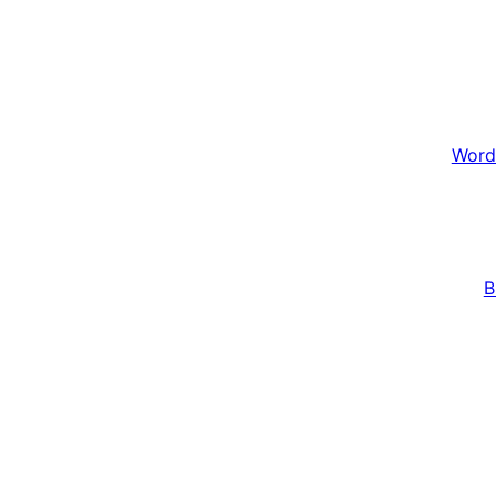
Word
B