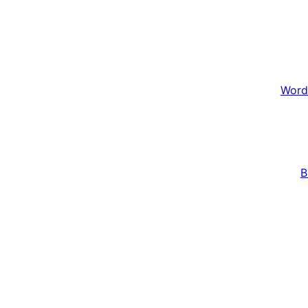
Word
B