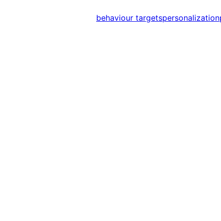
behaviour targets
personalization