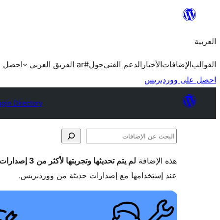
تخطى
إلى
العربية
المحتوى
القوالب
الإضافات
الأخبار
الدعم الفني
حول
#ar الفريق العربي
احصل ع
احصل على ووردبريس
ugin Directory
البحث
عن
هذه الإضافة
لم يتم تحديثها وتجربتها لأكثر من 3 إصدارات ووردبريس رئيسية
الإضافات
عند إستخدامها مع إصدارات حديثة من ووردبريس.