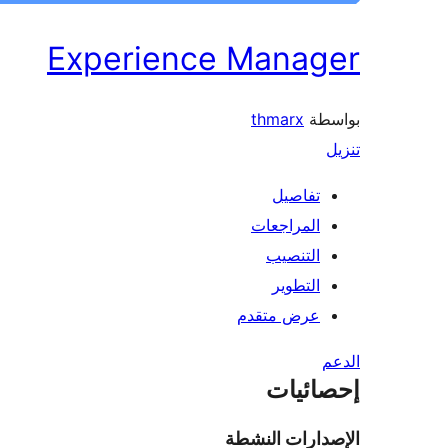
Experience Manager
بواسطة
thmarx
تنزيل
تفاصيل
المراجعات
التنصيب
التطوير
عرض متقدم
الدعم
إحصائيات
الإصدارات النشطة