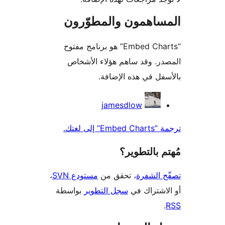
ساهمون والمطوّرون
“Embed Charts” هو برنامج مفتوح
ر. وقد ساهم هؤلاء الأشخاص
فل في هذه الإضافة.
همون
jamesdlow
 إلى لغتك.
 بالتطوير؟
 الشفرة
، تحقق من
مستودع SVN
،
اشتراك في
سجل التطوير
بواسطة