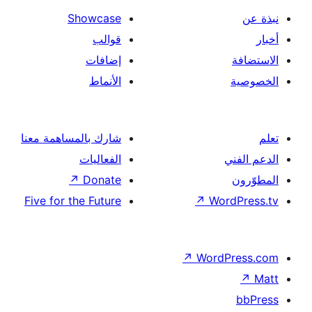
Showcase
قوالب
إضافات
الأنماط
شارك بالمساهمة معنا
الفعاليات
↗
Donate
Five for the Future
↗
Wor
↗
Word