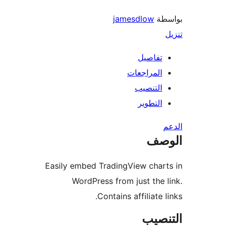
طة
jamesdlow
تفاصيل
المراجعات
التنصيب
التطوير
صف
Easily embed TradingView char
WordPress from just the 
Contains affiliate l
نصيب