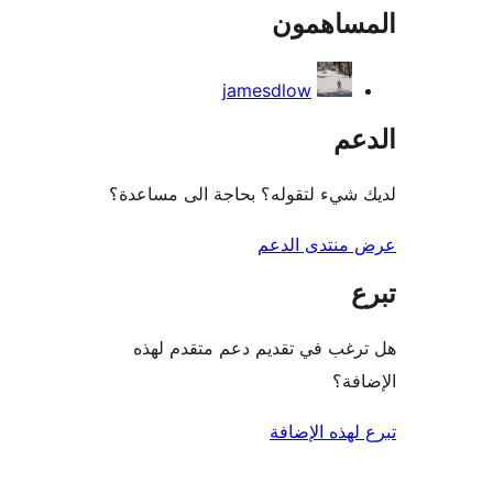
ساهمون
jamesdlow
عم
شيء لتقوله؟ بحاجة الى مساعدة؟
منتدى الدعم
غب في تقديم دعم متقدم لهذه
فة؟
لهذه الإضافة