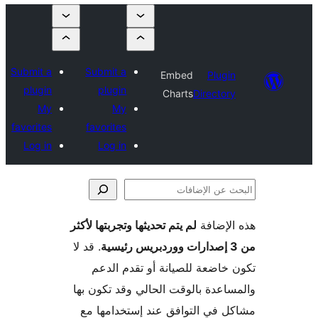
Submit a
Submit a
Embed
Plugi
plugin
plugin
Charts
Director
My
My
favorites
favorites
Log in
Log in
لإضافة
لم يتم تحديثها وتجربتها لأكثر
فات
. قد لا
خاضعة للصيانة أو تقدم الدعم
اعدة بالوقت الحالي وقد تكون بها
 في التوافق عند إستخدامها مع