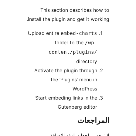
This section describes h
install the plugin and get it wor
Upload entire
embed-charts
folder to the
/wp-
content/plugins/
directory
Activate the plugin through
the ‘Plugins’ menu in
WordPress
Start embeding links in the
Gutenberg editor
راجعات
جد مراجعات لهذه الإضافة.