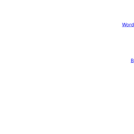
Word
B