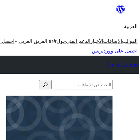
تخطى
إلى
العربية
المحتوى
القوالب
الإضافات
الأخبار
الدعم الفني
حول
#ar الفريق العربي
احصل ع
احصل على ووردبريس
Plugin Directory
البحث
عن
الإضافات