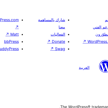
م
شارك بالمساهمة
Press.com
عم الفني
معنا
↗
مطوّرون
الفعاليات
Matt
↗
bbPress
↗
Donate
↗
WordPress.
uddyPress
↗
Swag
العربية
The WordPress® trademark 