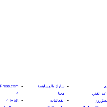
م
شارك بالمساهمة
Press.com
عم الفني
معنا
↗
مطوّرون
الفعاليات
Matt
↗