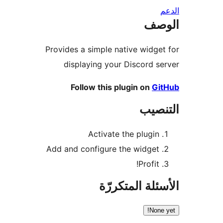
صف
Provides a simple native widge
displaying your Discord s
Follow this plugin on
Gi
نصيب
Activate the plugin
Add and configure the widget
Profit!
ئلة المتكررّة
None