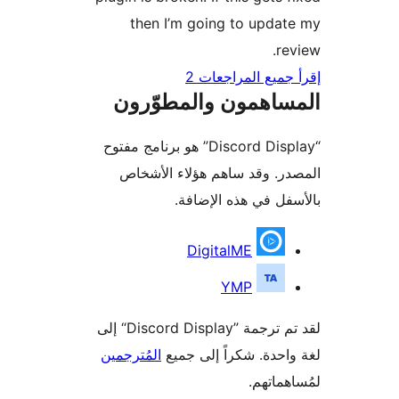
then I’m going to upda
re
جميع المراجعات 2
ساهمون والمطوّرون
“Discord Display” هو برنامج مفتوح
ر. وقد ساهم هؤلاء الأشخاص
فل في هذه الإضافة.
همون
DigitalME
YMP
لقد تم ترجمة ”Discord Display“ إلى
احدة. شكراً إلى جميع
المُترجمين
هماتهم.