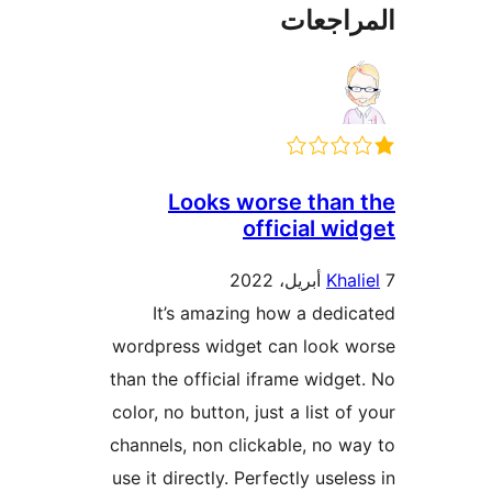
راجعات
Looks worse than
official wi
Khal
It’s amazing how a dedi
wordpress widget can look w
than the official iframe widge
color, no button, just a list of
channels, non clickable, no w
use it directly. Perfectly usele