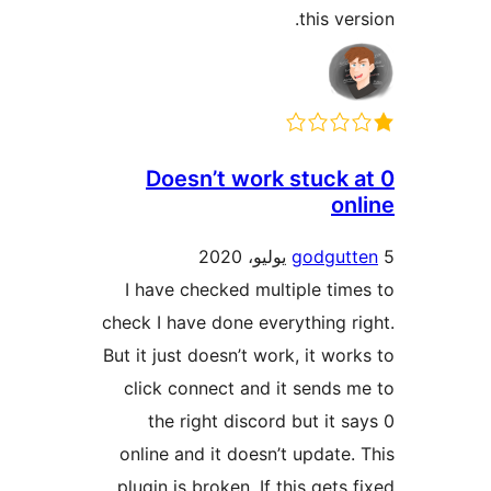
this ver
Doesn’t work stuck 
on
godgut
I have checked multiple tim
check I have done everything r
But it just doesn’t work, it wor
click connect and it sends 
the right discord but it s
online and it doesn’t update.
plugin is broken. If this gets 