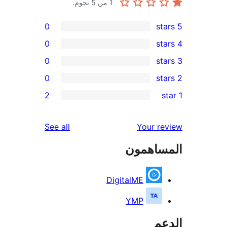
1
من 5 نجوم.
0
0
0
0
re
2
re
re
reviews
See all
Your r
re
ساهمون
re
DigitalME
YMP
عم