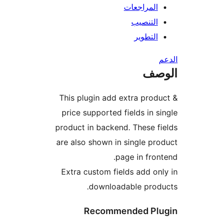
المراجعات
التنصيب
التطوير
صف
This plugin add extra prod
price supported fields in s
product in backend. These f
are also shown in single pr
page in fron
Extra custom fields add on
downloadable prod
Recommended Pl