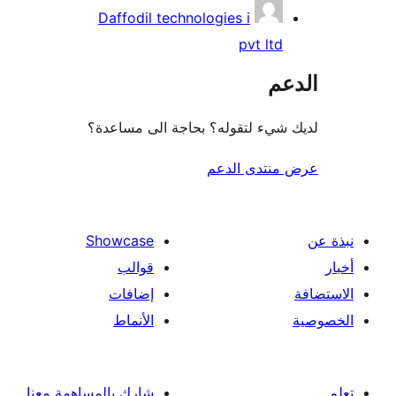
Daffodil technologies i
pvt ltd
عم
شيء لتقوله؟ بحاجة الى مساعدة؟
منتدى الدعم
Showcase
قوالب
إضافات
الأنماط
شارك بالمساهمة معنا