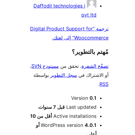
همون
Daffodil technologies i
pvt ltd
ترجمة ”Digital Product Support for
Wooc“ إلى لغتك.
 بالتطوير؟
 الشفرة
، تحقق من
مستودع SVN
،
اشتراك في
سجل التطوير
بواسطة
Version
0.1
M
Last updated
قبل
7 سنوات
Active installations
أقل من 10
WordPress version
4.0.1 أو
أعلى