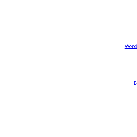
Word
B