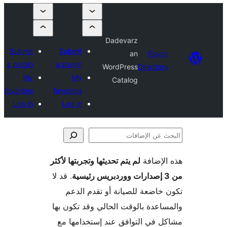
Dadevarz
Submit
Submit
an
Plugi
a plugin
a plugin
WordPress
Director
My
My
Catalog
favorites
favorites
Log in
Log in
لإضافة
لم يتم تحديثها وتجربتها لأكثر
فات
. قد لا
خاضعة للصيانة أو تقدم الدعم
اعدة بالوقت الحالي وقد تكون بها
 في التوافق عند إستخدامها مع