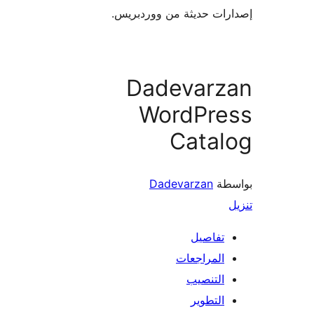
ات حديثة من ووردبريس.
Dadevarz
WordPre
Catal
طة
Dadevarzan
تفاصيل
المراجعات
التنصيب
التطوير