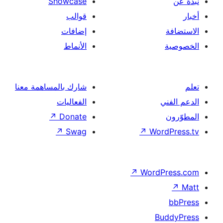
Showcase
قوالب
إضافات
الأنماط
شارك بالمساهمة معنا
الفعاليات
↗
Donate
↗
Swag
↗
Wor
↗
Word
B