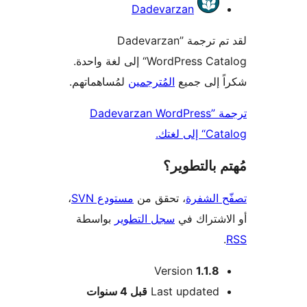
همون
Dadevarzan
لقد تم ترجمة ”Dadevarzan
WordPress Catalog“ إلى لغة واحدة.
 إلى جميع
المُترجمين
لمُساهماتهم.
ترجمة ”Dadevarzan WordPress
لى لغتك.
 بالتطوير؟
 الشفرة
، تحقق من
مستودع SVN
،
اشتراك في
سجل التطوير
بواسطة
Version
1.1.8
M
Last updated
قبل
4 سنوات