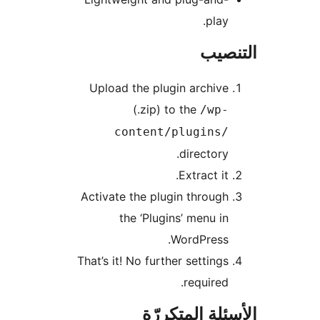
play.
نصيب
Upload the plugin archive
(.zip) to the
/wp-
content/plugins/
directory.
Extract it.
Activate the plugin through
the ‘Plugins’ menu in
WordPress.
That’s it! No further settings
required.
ئلة المتكررّة