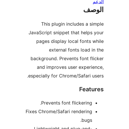
صف
This plugin includes a s
JavaScript snippet that helps
pages display local fonts 
external fonts load i
background. Prevents font fl
and improves user experi
especially for Chrome/Safari u
Feat
Prevents font flickering.
Fixes Chrome/Safari rendering
bugs.
Lightweight and plug-and-