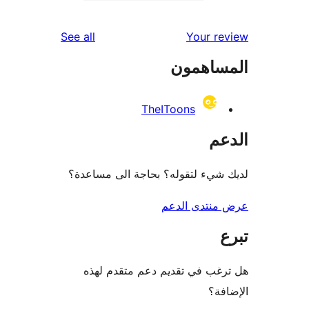
re
reviews
See all
Your r
re
ساهمون
re
TheIToons
عم
شيء لتقوله؟ بحاجة الى مساعدة؟
منتدى الدعم
غب في تقديم دعم متقدم لهذه
فة؟