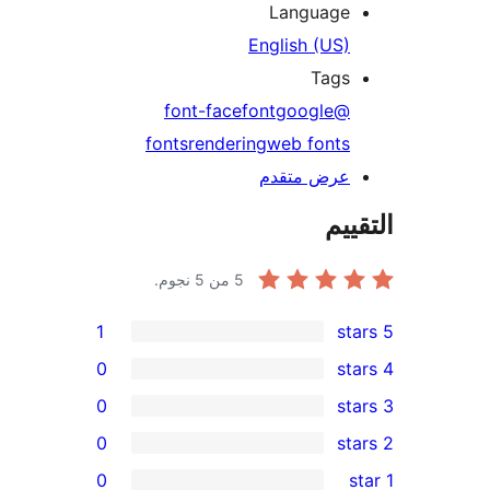
Language
English (US)
Tags
font
google
@font-face
fonts
rendering
web fonts
عرض متقدم
ييم
5
من 5 نجوم.
1
0
0
0
r
0
re