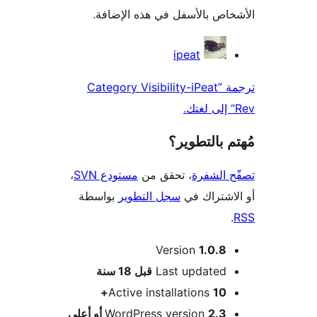
اص بالأسفل في هذه الإضافة.
همون
ipeat
ترجمة ”Category Visibility-iPeat
 بالتطوير؟
 الشفرة
، تحقق من
مستودع SVN
،
اشتراك في
سجل التطوير
بواسطة
Version
1.0.8
M
Last updated
قبل
18 سنة
Active installations
10+
2.3 أو أعلى
WordPress version