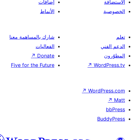
إضافات
الأنماط
شارك بالمساهمة معنا
الفعاليات
↗
Donate
Five for the Future
↗
Wor
↗
Word
B