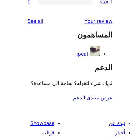
0
re
re
reviews
See all
Your r
r
ساهمون
re
ipeat
عم
شيء لتقوله؟ بحاجة الى مساعدة؟
منتدى الدعم
Showcase
قوالب