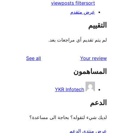
view
posts filter
sort
عرض متقدم
ييم
م تقديم أي مراجعات بعد.
reviews
See all
Your r
ساهمون
YKR Infotech
عم
شيء لتقوله؟ بحاجة الى مساعدة؟
منتدى الدعم