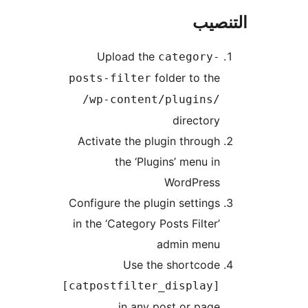
نصيب
Upload the
category-
folder to the
posts-filter
/wp-content/plugins/
directory
Activate the plugin through
the ‘Plugins’ menu in
WordPress
Configure the plugin settings
in the ‘Category Posts Filter’
admin menu
Use the shortcode
[catpostfilter_display]
in any post or page