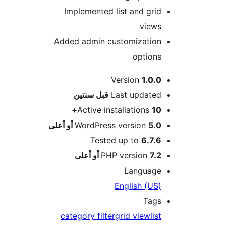
Implemented list and grid
views
Added admin customization
options
Version
1.0.0
M
Last updated
قبل
سنتين
Active installations
10+
5.0 أو أعلى
WordPress version
Tested up to
6.7.6
7.2 أو أعلى
PHP version
Language
English (US)
Tags
category filter
grid view
list