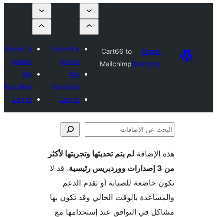
Submit a
Submit a
Cart66 to
Plugi
plugin
plugin
Mailchimp
Director
My
My
favorites
favorites
Log in
Log in
لإضافة
لم يتم تحديثها وتجربتها لأكثر
فات
. قد لا
خاضعة للصيانة أو تقدم الدعم
اعدة بالوقت الحالي وقد تكون بها
 في التوافق عند إستخدامها مع