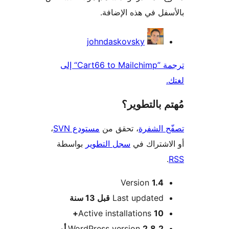
فل في هذه الإضافة.
همون
johndaskovsky
ترجمة ”Cart66 to Mailchimp“ إلى
 بالتطوير؟
 الشفرة
، تحقق من
مستودع SVN
،
اشتراك في
سجل التطوير
بواسطة
Version
1.4
M
Last updated
قبل
13 سنة
Active installations
10+
WordPress version
2.8.2 أو