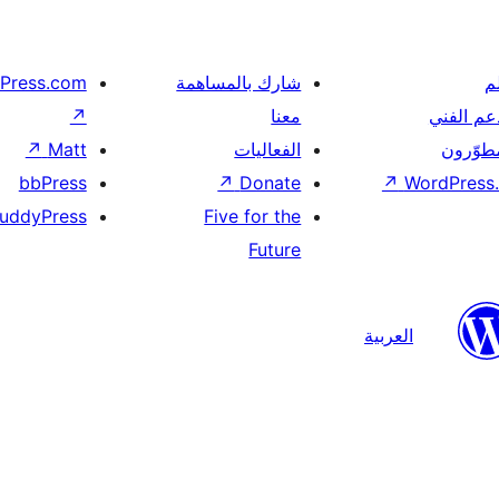
م
شارك بالمساهمة
Press.com
عم الفني
معنا
↗
مطوّرون
الفعاليات
Matt
↗
bbPress
↗
Donate
↗
WordPress.
uddyPress
Five for the
Future
العربية