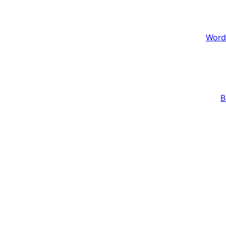
Word
B