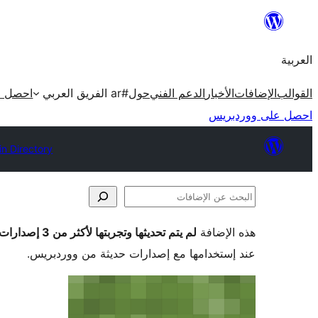
تخطى
إلى
العربية
المحتوى
القوالب
الإضافات
الأخبار
الدعم الفني
حول
#ar الفريق العربي
احصل ع
احصل على ووردبريس
in Directory
البحث
عن
هذه الإضافة
لم يتم تحديثها وتجربتها لأكثر من 3 إصدارات ووردبريس رئيسية
الإضافات
عند إستخدامها مع إصدارات حديثة من ووردبريس.