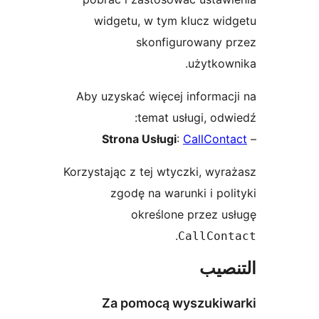
widgetu, w tym klucz wi
skonfigurowany p
użytkow
Aby uzyskać więcej informac
temat usługi, odw
Strona Usługi
:
CallCont
Korzystając z tej wtyczki, wyr
zgodę na warunki i pol
określone przez u
.
CallCon
نصيب
Za pomocą wyszukiw