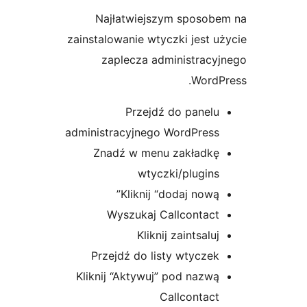
Najłatwiejszym sposobe
zainstalowanie wtyczki jest u
zaplecza administracy
WordP
Przejdź do panelu
administracyjnego WordPress
Znadź w menu zakładkę
wtyczki/plugins
Kliknij “dodaj nową”
Wyszukaj Callcontact
Kliknij zaintsaluj
Przejdź do listy wtyczek
Kliknij “Aktywuj” pod nazwą
Callcontact