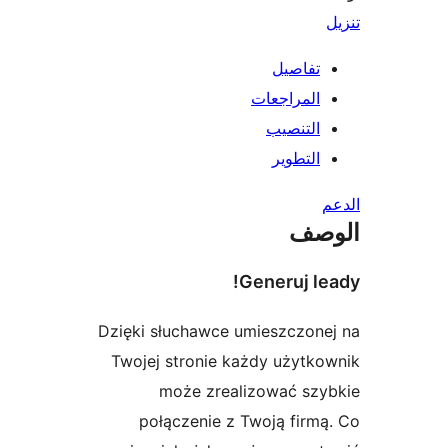
تفاصيل
المراجعات
التنصيب
التطوير
صف
Generuj le
Dzięki słuchawce umieszczon
Twojej stronie każdy użytk
może zrealizować szy
połączenie z Twoją firm