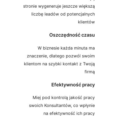
stronie wygeneruje jeszcze wi
liczbę leadów od potencja
kli
Oszczędność c
W biznesie każda minut
znaczenie, dlatego pozwól s
klientom na szybki kontakt z 
Efektywność p
Miej pod kontrolą jakość 
swoich Konsultantów, co wp
na efektywność ich 