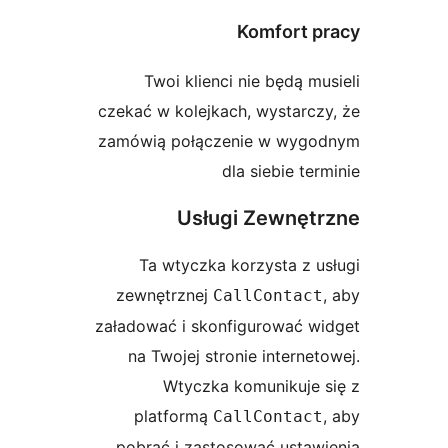
Komfort p
Twoi klienci nie będą mu
czekać w kolejkach, wystarcz
zamówią połączenie w wygo
dla siebie ter
Usługi Zewnęt
Ta wtyczka korzysta z u
zewnętrznej
CallContact
załadować i skonfigurować wi
na Twojej stronie internet
Wtyczka komunikuje 
platformą
CallContact
pobrać i zastosować ustaw