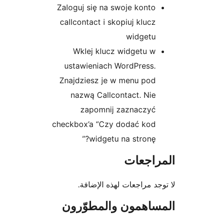
Zaloguj się na swoje konto
callcontact i skopiuj klucz
widgetu
Wklej klucz widgetu w
ustawieniach WordPress.
Znajdziesz je w menu pod
nazwą Callcontact. Nie
zapomnij zaznaczyć
checkbox’a “Czy dodać kod
widgetu na stronę?”
راجعات
جد مراجعات لهذه الإضافة.
ساهمون والمطوّرون