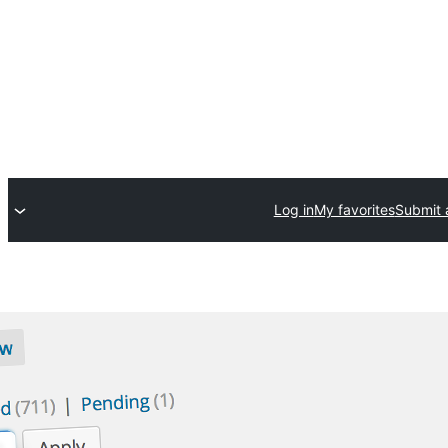
Log in
My favorites
Submit 