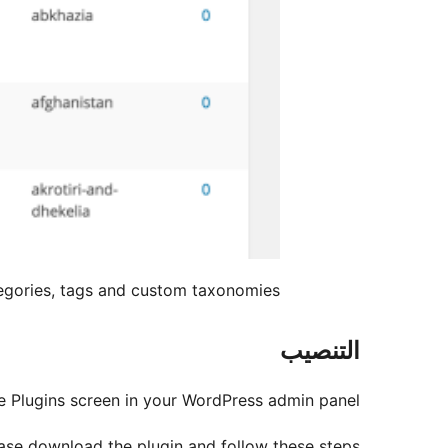
tegories, tags and custom taxonomies
التنصيب
the Plugins screen in your WordPress admin panel!
ease download the plugin and follow these steps: