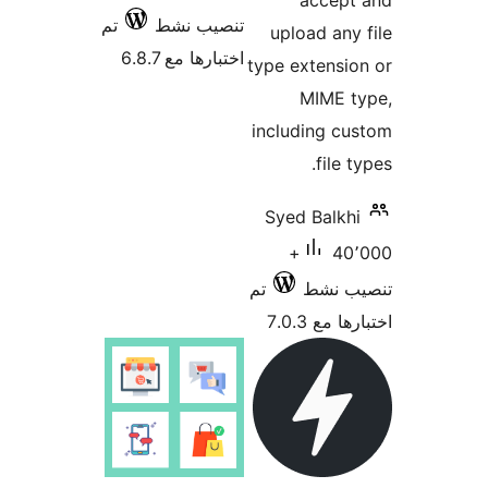
accept
تنصيب نشط
تم
upload any
اختبارها مع 6.8.7
type extensi
MIME t
including c
file 
Syed Balkh
40٬000+
ب نشط
تم
 مع 7.0.3