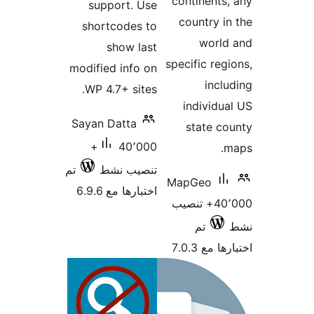
continents
support. Use
country i
shortcodes to
world
show last
specific reg
modified info on
incl
WP 4.7+ sites.
individu
Sayan Datta
state c
40٬000+
تنصيب نشط
تم
MapGeo
اختبارها مع 6.9.6
40٬000+ تنصيب
تم
 مع 7.0.3