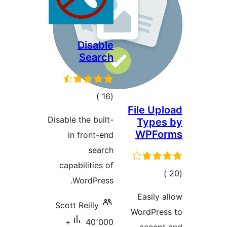
Disable
Search
إجمالي
)
(16
File Up
التقييمات
Disable the built-
Types
WPFo
in front-end
search
capabilities of
جمالي
WordPress.
لتقييمات
Easily 
Scott Reilly
WordPres
40٬000+