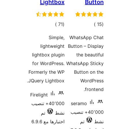
Lightbox
Bu
جمالي
إجمالي
)
(71
لتقييمات
التقييمات
Simple,
WhatsApp 
lightweight
Button – Di
lightbox plugin
the beau
for WordPress.
WhatsApp St
Formerly the WP
Button o
JQuery Lightbox.
WordP
fron
Firelight
seramo
40٬000+ تنصيب
40٬000+ تنصيب
نشط
تم
تم
اختبارها مع 6.9.6