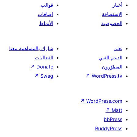
قوالب
إضافات
الأنماط
شارك بالمساهمة معنا
الفعاليات
↗
Donate
↗
Swag
↗
Wor
↗
Word
B