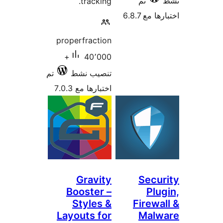
تم
tracking.
 مع 6.8.7
properfraction
40٬000+
تنصيب نشط
تم
اختبارها مع 7.0.3
Gravity
Secu
Booster –
Plu
Styles &
Firewa
Layouts for
Malw