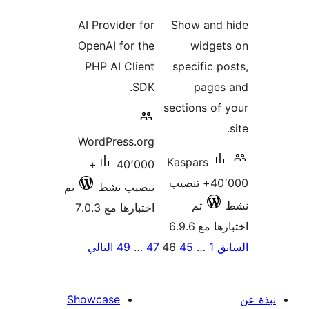
لتقييمات
التقييمات
AI Provider for
Show and 
OpenAI for the
widget
PHP AI Client
specific p
SDK.
pages
sections of
WordPress.org
Kaspars
40٬000+
40٬000+ تنصيب
تنصيب نشط
تم
تم
اختبارها مع 7.0.3
 مع 6.9.6
ق
1
…
45
46
47
…
49
التالي
ات
الات
Showcase