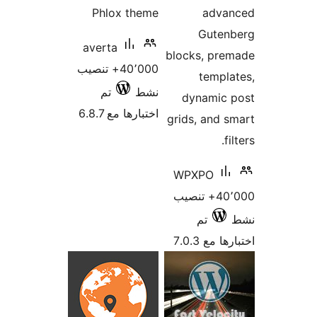
Phlox theme
adva
Guten
averta
blocks, pre
40٬000+ تنصيب
templ
نشط
تم
dynamic 
اختبارها مع 6.8.7
grids, and 
f
WPXPO
40٬000+ تنصيب
تم
 مع 7.0.3