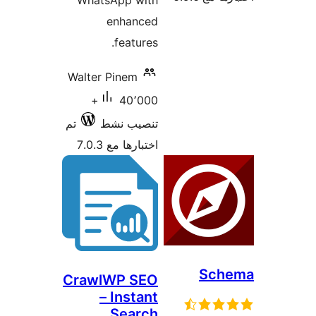
WhatsApp with
enhanced
features.
Walter Pinem
40٬000+
تنصيب نشط
تم
اختبارها مع 7.0.3
Sch
CrawlWP SEO
– Instant
Search