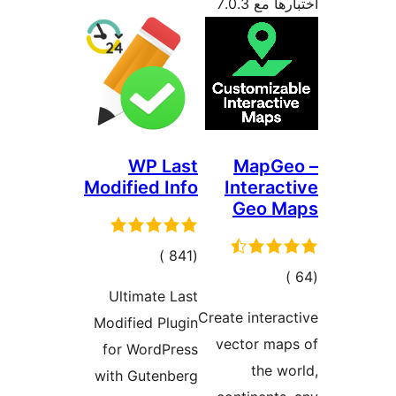
 مع 7.0.3
WP Last
MapGe
Modified Info
Interac
Geo M
إجمالي
)
(841
جمالي
التقييمات
Ultimate Last
لتقييمات
Create intera
Modified Plugin
vector map
for WordPress
the w
with Gutenberg