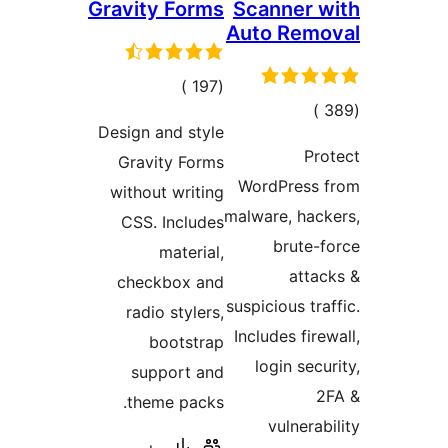
Gravity Forms
Scanner 
Auto Remo
إجمالي
)
(197
إجمالي
)
التقييمات
Design and style
التقييمات
Pr
Gravity Forms
WordPress 
without writing
malware, hac
CSS. Includes
brute-
material,
atta
checkbox and
suspicious tra
radio stylers,
Includes fire
bootstrap
login secu
support and
2
theme packs.
vulnerab