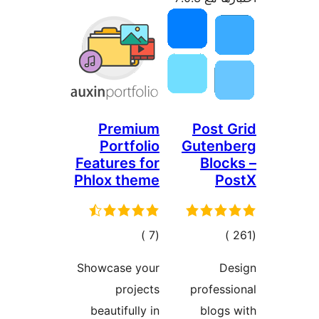
Premium
Post 
Portfolio
Gutenb
Features for
Bloc
Phlox theme
Po
إجمالي
إجمالي
)
(7
)
التقييمات
التقييمات
Showcase your
De
projects
profess
beautifully in
blogs