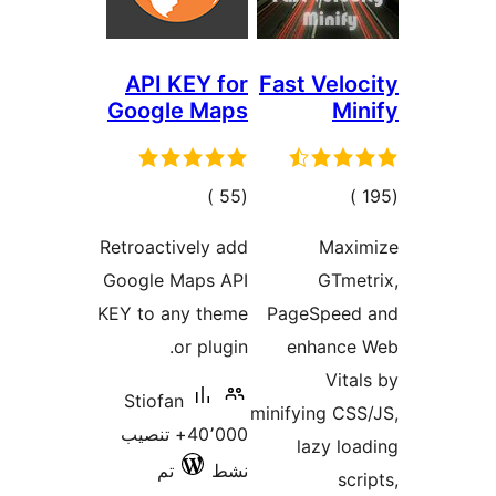
API KEY for
Fast Velo
Google Maps
Mi
إجمالي
إجمالي
)
(55
)
التقييمات
التقييمات
Retroactively add
Maxi
Google Maps API
GTme
KEY to any theme
PageSpeed
or plugin.
enhance
Vita
Stiofan
minifying CS
40٬000+ تنصيب
lazy lo
نشط
تم
scr