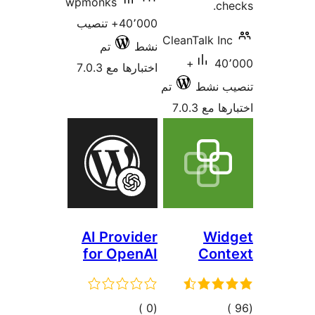
wpmonks
ch
40٬000+ تنصيب
CleanTalk In
نشط
تم
40٬000+
اختبارها مع 7.0.3
ب نشط
تم
 مع 7.0.3
AI Provider
Wid
for OpenAI
Cont
جمالي
إجمالي
)
(0