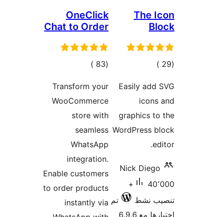
OneClick
The 
Chat to Order
B
جمالي
إجمالي
)
(83
لتقييمات
التقييمات
Transform your
Easily ad
WooCommerce
icon
store with
graphics t
seamless
WordPress b
WhatsApp
e
integration.
Nick Dieg
Enable customers
40٬000+
to order products
ب نشط
تم
instantly via
 مع 6.9.6