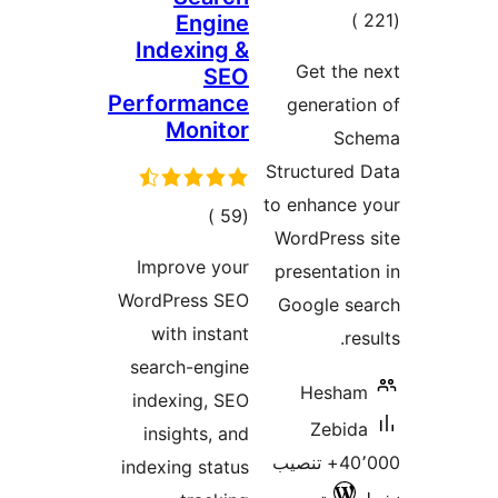
إجمالي
)
Engine
Indexing &
التقييمات
Get the
SEO
Performance
generati
Monitor
Sc
Structured
to enhance
إجمالي
)
(59
WordPress
التقييمات
Improve your
presentati
WordPress SEO
Google se
with instant
re
search-engine
Hesha
indexing, SEO
Zebid
insights, and
40٬000+ تنصيب
indexing status