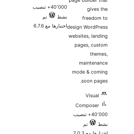
page builder
40٬000+ تنصيب
give
نشط
تم
freedo
اختبارها مع 6.7.6
design WordP
websites, la
pages, cu
the
mainten
mode & co
soon p
Visua
Compose
40٬000+ تنصيب
تم
 مع 7.0.3