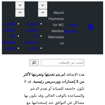
Bleumi
Payments
Submit
Submit
for WC
a plugin
a plugin
Vendors
Dir
My
My
Marketpla
favorites
favorites
ce
Log in
Log in
فة
لم يتم تحديثها وتجربتها لأكثر
. قد لا
 للصيانة أو تقدم الدعم
بالوقت الحالي وقد تكون بها
التوافق عند إستخدامها مع