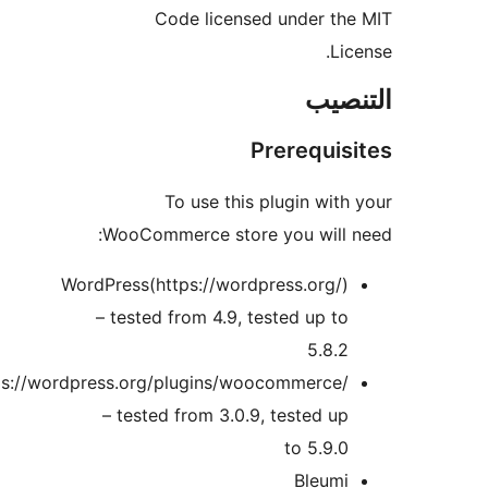
Code licensed unde
ب
Prereq
To use this plugin 
WooCommerce store you wi
WordPress(https://wordpress.o
– tested from 4.9, tested u
5
WooCommerce(https://wordpress.org/plugins/woocommer
– tested from 3.0.9, teste
to 5
Ble