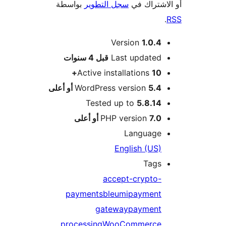
اك في
سجل التطوير
بواسطة
Version
1
Last upda
قبل
4 سنوات
Active installation
WordPress version
Tested up to
5.
PHP versio
Langu
English 
T
accept-cry
payments
bleumi
paym
gateway
paym
processing
WooComme