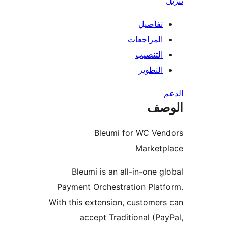
يل
اجعات
صيب
وير
Bleumi for WC
Mar
Bleumi is an all-in-o
Payment Orchestration 
With this extension, cust
accept Traditional