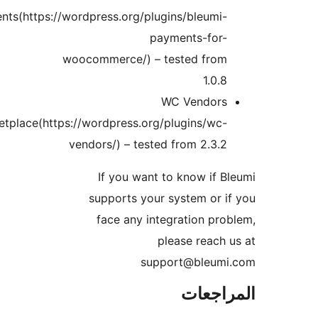
Payments(https://wordpress.org/plugins/ble
payments-f
woocommerce/) – tested f
1
WC Vend
Marketplace(https://wordpress.org/plugins
vendors/) – tested from 2
If you want to know 
supports your system 
face any integration
please re
support@bl
عات