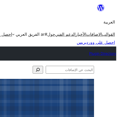
تخطى
إلى
العربية
المحتوى
القوالب
الإضافات
الأخبار
الدعم الفني
حول
#ar الفريق العربي
احصل ع
احصل على ووردبريس
Plugin Directory
البحث
عن
الإضافات