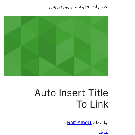
ات حديثة من ووردبريس.
Auto Insert Ti
To L
طة
Ralf Albert