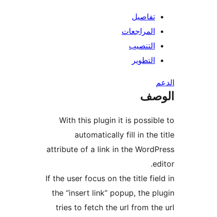
تفاصيل
المراجعات
التنصيب
التطوير
صف
With this plugin it is possib
automatically fill in the 
attribute of a link in the Word
e
If the user focus on the title fie
the “insert link” popup, the p
tries to fetch the url from th