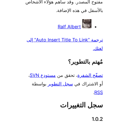
 المصدر. وقد ساهم هؤلاء الأشخاص
فل في هذه الإضافة.
همون
Ralf Albert
ترجمة ”Auto Insert Title To Link“ إلى
 بالتطوير؟
 الشفرة
، تحقق من
مستودع SVN
،
اشتراك في
سجل التطوير
بواسطة
 التغييرات