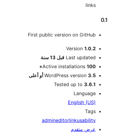
links
First public version on GitHub
Version
1.0.2
M
Last updated
قبل
13 سنة
Active installations
100+
3.5 أو أعلى
WordPress version
Tested up to
3.6.1
Language
English (US)
Tags
admin
editor
link
usability
عرض متقدم