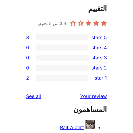
ييم
3.4
من 5 نجوم.
3
0
0
0
re
2
re
re
reviews
See all
Your r
re
ساهمون
re
Ralf Albert