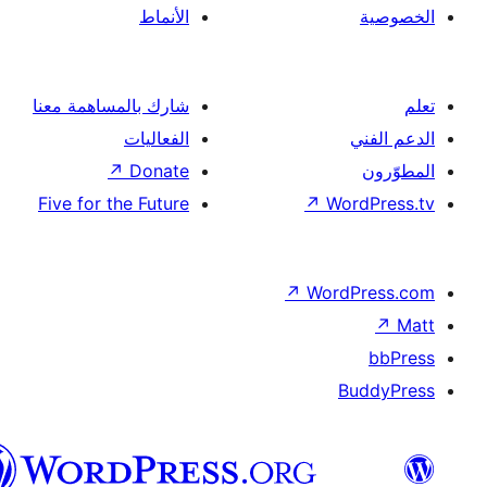
الأنماط
شارك بالمساهمة معنا
الفعاليات
↗
Donate
Five for the Future
↗
Wor
↗
Word
B
العربية