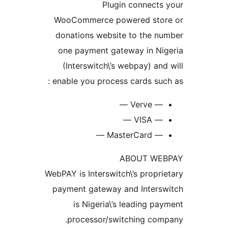
Plugin connects
WooCommerce powered stor
donations website to the n
one payment gateway in Ni
(Interswitch\’s webpay) and
enable you process cards such
— Verve —
— VISA —
— MasterCard —
ABOUT WE
WebPAY is Interswitch\’s propri
payment gateway and Intersw
is Nigeria\’s leading pa
processor/switching com