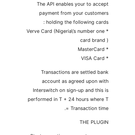
The API enables your to a
payment from your custo
holding the following ca
* Verve Card (Nigeria\’s number 
card br
Transactions are settled
account as agreed upon
Interswitch on sign-up and th
performed in T + 24 hours wh
= Transaction 
THE PL