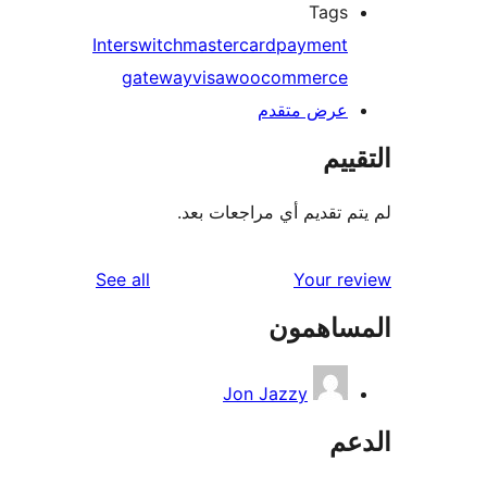
Tags
Interswitch
mastercard
payment
gateway
visa
woocommerce
عرض متقدم
ييم
م تقديم أي مراجعات بعد.
reviews
See all
Your r
ساهمون
Jon Jazzy
عم