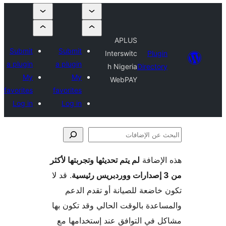
APLUS
Submit
Submit
Interswitc
Plugi
a plugin
a plugin
h Nigeria
Director
My
My
WebPAY
favorites
favorites
Log in
Log in
لإضافة
لم يتم تحديثها وتجربتها لأكثر
فات
. قد لا
خاضعة للصيانة أو تقدم الدعم
اعدة بالوقت الحالي وقد تكون بها
 في التوافق عند إستخدامها مع