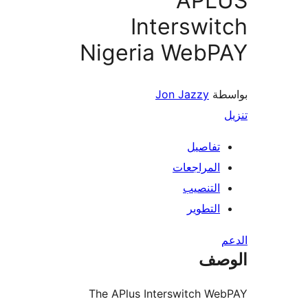
APL
Interswi
Nigeria WebP
طة
Jon Jazzy
تفاصيل
المراجعات
التنصيب
التطوير
صف
The APlus Interswitch We