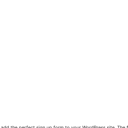
y add the perfect sign up form to your WordPress site. The