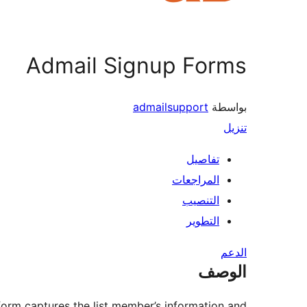
Admail Signup Forms
بواسطة
admailsupport
تنزيل
تفاصيل
المراجعات
التنصيب
التطوير
الدعم
الوصف
 form captures the list member’s information and