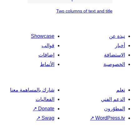
Two
with
Two columns of text and
columns
offset
of
heading
text
Showcase
and
قوالب
title
إضافات
الأنماط
شارك بالمساهمة معنا
الفعاليات
↗
Donate
↗
Swag
↗
Wo